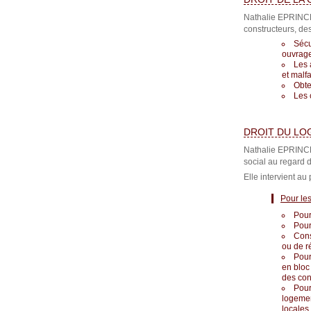
Nathalie EPRINCH
constructeurs, de
Sécu
ouvrag
Les 
et malf
Obte
Les 
DROIT DU LO
Nathalie EPRINCH
social au regard 
Elle intervient au
Pour les
Pour
Pour
Cons
ou de r
Pour
en bloc
des con
Pour
logemen
locales