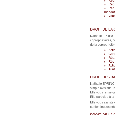
Rédi
Rédi
Rens
mandat
Vous
DROIT DE LA
Nathalie EPRINCH
copropriétaires, c
de la copropriété
Acti
Cons
Réda
Réda
Acti
Trai
DROIT DES B
Nathalie EPRINC
simple avis sur un
Elle vous renseign
Elle participe à la
Elle vous assiste
contentieuses nées
DROIT DE LA