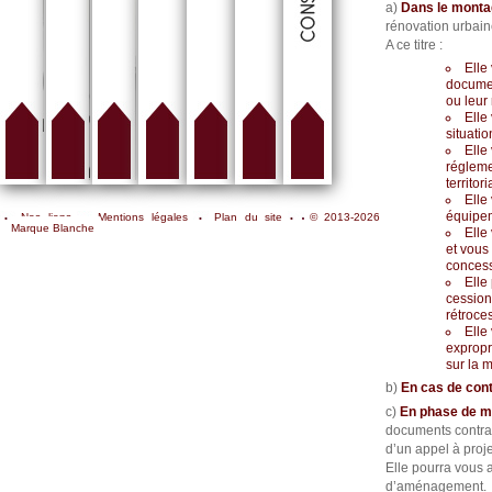
a)
Dans le monta
rénovation urbaine
A ce titre :
Elle
documen
ou leur 
Elle
situati
Elle
régleme
territori
Elle
équipem
Nos liens
Mentions légales
Plan du site
© 2013-2026
Marque Blanche
Elle
et vous 
conces
Elle
cession
rétroce
Elle
expropr
sur la 
b)
En cas de cont
c)
En phase de m
documents contrac
d’un appel à proje
Elle pourra vous a
d’aménagement.