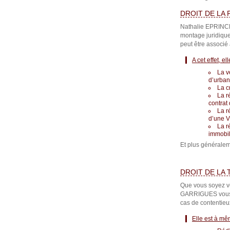
DROIT DE LA
Nathalie EPRINC
montage juridique 
peut être associé 
A cet effet, e
La v
d’urban
La c
La r
contrat
La r
d’une V
La r
immobil
Et plus généraleme
DROIT DE LA
Que vous soyez v
GARRIGUES vous a
cas de contentieux
Elle est à mê