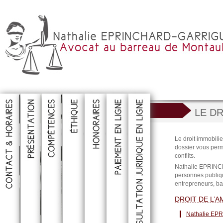
LE D
CONSULTER
CONSULTER
CONSULTER
CONSULTER
CONSULTER
CONSULTER
CONSULTER
Le droit immobili
dossier vous perm
conflits.
Nathalie EPRINCH
personnes publiqu
entrepreneurs, bai
DROIT DE L’
Nathalie EP