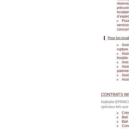
réserva
préconi
locatai
d’espèc
Pour
service
concurr
Pour les locat
Assi
rupture
Assi
trouble
Avis
Assi
paiemen
Assi
Assi
CONTRATS IM
Nathalie EPRINCH
spéciaux tels que 
Créd
Bail
Bail
Con