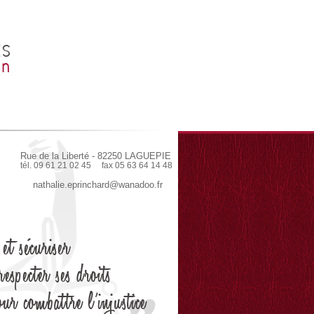
Rue de la Liberté - 82250 LAGUEPIE
tél. 09 61 21 02 45 fax 05 63 64 14 48
nathalie.eprinchard@wanadoo.fr